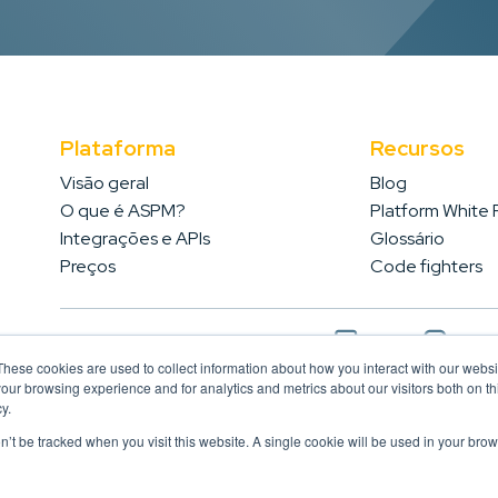
Plataforma
Recursos
Visão geral
Blog
O que é ASPM?
Platform White
Integrações e APIs
Glossário
Preços
Code fighters
Nos siga nas redes sociais
These cookies are used to collect information about how you interact with our webs
our browsing experience and for analytics and metrics about our visitors both on th
y.
on’t be tracked when you visit this website. A single cookie will be used in your b