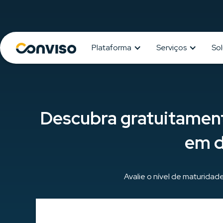
Plataforma
Serviços
So
Descubra gratuitament
em d
Avalie o nível de maturida