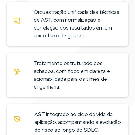
real de vulnerabilidades
decisão
Menos tempo gasto com vulnerabilidades de baixo impacto
Clareza sobre a
Identificação de gaps de
maturidade real de
cobertura e excesso de
Orquestração unificada das técnicas
Segurança integrada ao
Redução de falhas que
AppSec
testes redundantes
processo, não adicionada
de AST, com normalização e
chegam à produção
ao final
correlação dos resultados em um
Melhor uso da capacidade de correção das squads
único fluxo de gestão.
Base concreta para
Acompanhamento
decisões estratégicas e
Decisões baseadas em risco real, não apenas em score
objetivo da evolução do
investimentos em
técnico
risco ao longo do tempo
segurança
Tratamento estruturado dos
achados, com foco em clareza e
acionabilidade para os times de
engenharia.
AST integrado ao ciclo de vida da
aplicação, acompanhando a evolução
do risco ao longo do SDLC.