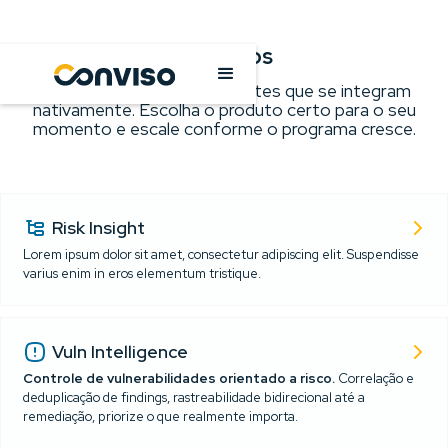
Produtos
Cinco produtos independentes que se integram
nativamente. Escolha o produto certo para o seu
momento e escale conforme o programa cresce.
Risk Insight
Lorem ipsum dolor sit amet, consectetur adipiscing elit. Suspendisse
varius enim in eros elementum tristique.
Funcionalidade
Basic
Pro
Advanced
Enterprise
Vuln Intelligence
CORE FEATURES
Controle de vulnerabilidades orientado a risco.
Correlação e
deduplicação de findings, rastreabilidade bidirecional até a
Notification Center
remediação, priorize o que realmente importa.
Project Management