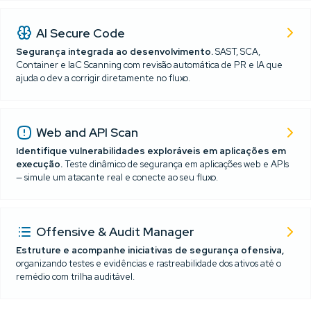
Funcionalidade
Basic
Pro
Advanced
Enterprise
Requirements
AI Secure Code
CORE FEATURES
Segurança integrada ao desenvolvimento.
SAST, SCA,
Asset Management
Container e IaC Scanning com revisão automática de PR e IA que
Project Management
ajuda o dev a corrigir diretamente no fluxo.
Asset Risk Score
Notification Center
Correlação e
Funcionalidade
Basic
Pro
Advanced
Enterprise
Deduplicação de
Requirements
Vulnerabilidades
Web and API Scan
CORE FEATURES
Identifique vulnerabilidades exploráveis em aplicações em
Asset Management
Defect Tracking —
execução.
Teste dinâmico de segurança em aplicações web e APIs
exportar
Notification Center
vulnerabilidades
— simule um atacante real e conecte ao seu fluxo.
Asset Risk Score
Asset Management
Security Gate Global
Correlação e
Funcionalidade
Basic
Pro
Advanced
Enterprise
Deduplicação de
Asset Risk Score
Vulnerabilidades
Offensive & Audit Manager
APPSEC PROGRAM
CORE FEATURES
Estruture e acompanhe iniciativas de segurança ofensiva,
Correlação e
Defect Tracking —
Documentar seu
Deduplicação de
organizando testes e evidências e rastreabilidade dos ativos até o
exportar
programa
Notification Center
Vulnerabilidades
vulnerabilidades
remédio com trilha auditável.
Executar OWASP
Asset Management
Defect Tracking —
Security Gate Global
SAMM Assessment
exportar